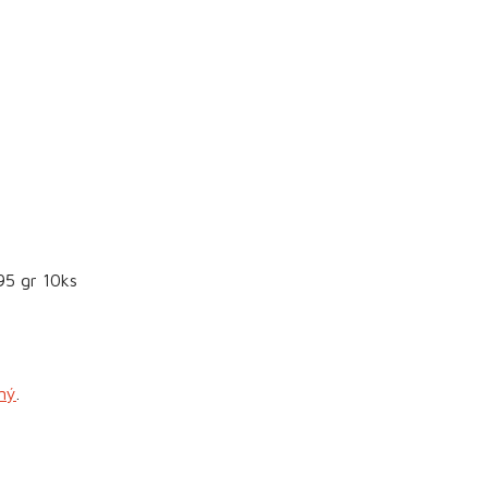
95 gr 10ks
aný
.