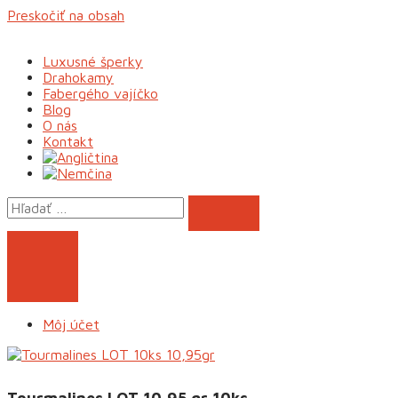
Preskočiť na obsah
Luxusné šperky
Drahokamy
Fabergého vajíčko
Blog
O nás
Kontakt
Môj účet