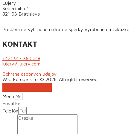
Lujery
Seberíniho 1
821 03 Bratislava
Predávame výhradne unikátne šperky vyrobené na zákazku.
KONTAKT
+421 917 360 218
lujery@lujery.com
Ochrana osobných údajov
WIC Europe s.r.o. © 2026. All rights reserved.
Scroll to Top
Meno
Email
Telefón