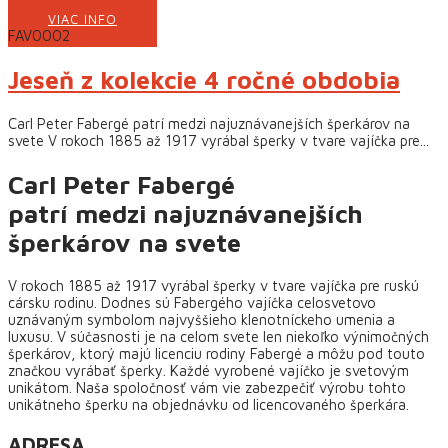
VIAC INFO
FAV0002
Jeseň z kolekcie 4 ročné obdobia
Carl Peter Fabergé patrí medzi najuznávanejších šperkárov na
svete V rokoch 1885 až 1917 vyrábal šperky v tvare vajíčka pre...
Carl Peter Fabergé
patrí medzi najuznávanejších
šperkárov na svete
V rokoch 1885 až 1917 vyrábal šperky v tvare vajíčka pre ruskú
cársku rodinu. Dodnes sú Fabergého vajíčka celosvetovo
uznávaným symbolom najvyššieho klenotníckeho umenia a
luxusu. V súčasnosti je na celom svete len niekoľko výnimočných
šperkárov, ktorý majú licenciu rodiny Fabergé a môžu pod touto
značkou vyrábať šperky. Každé vyrobené vajíčko je svetovým
unikátom. Naša spoločnosť vám vie zabezpečiť výrobu tohto
unikátneho šperku na objednávku od licencovaného šperkára.
ADRESA